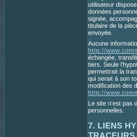
utilisateur dispose
données personnel
signée, accompagn
titulaire de la piè
envoyée.
Aucune information
http://www.comm
échangée, transf
tiers. Seule l'hyp
permettrait la tra
qui serait à son t
modification des do
http://www.comm
Le site n'est pas 
personnelles.
7. LIENS H
TRACEURS