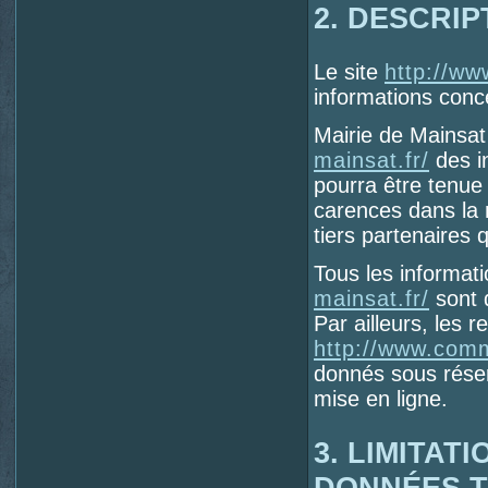
2. DESCRIP
Le site
http://w
informations conce
Mairie de Mainsat 
mainsat.fr/
des in
pourra être tenue
carences dans la m
tiers partenaires q
Tous les informati
mainsat.fr/
sont d
Par ailleurs, les 
http://www.comm
donnés sous réser
mise en ligne.
3. LIMITA
DONNÉES T