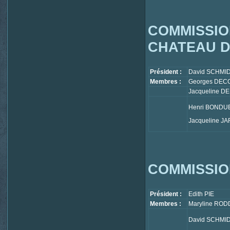
COMMISSIO
CHATEAU D
Président :
David SCHMI
Membres :
Georges DEC
Jacqueline D
Henri BONDU
Jacqueline J
COMMISSIO
Président :
Edith PIE
Membres :
Maryline ROD
David SCHMI