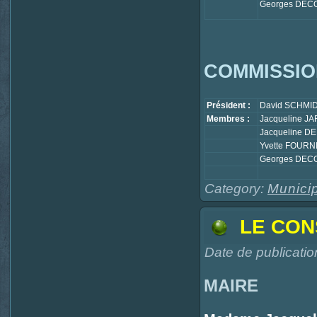
Georges DEC
COMMISSIO
Président :
David SCHMI
Membres :
Jacqueline J
Jacqueline D
Yvette FOURN
Georges DEC
Category:
Municip
LE CON
Date de publicatio
MAIRE