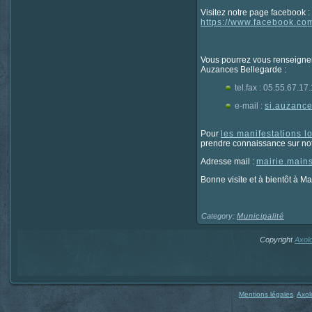
Visitez notre page facebook :
https://www.facebook.com
Vous pourrez vous renseigner 
Auzances Bellegarde :
tel.fax : 05.55.67.17
e-mail :
si.auzanc
Pour
les manifestations l
prendre connaissance sur notr
Adresse mail :
mairie.main
Bonne visite et à bientôt à Ma
Category:
Municipalité
Copyright
Axol
Mentions légales
,
Axol